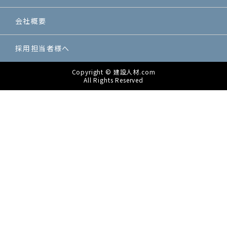
・公序良俗に反する行為
・反社会的活動に関する行為
会社概要
・法令、公序良俗に反する行為、またはそのおそれのある
行為
・建設コンタクトで得た情報を利用しての営利を目的とし
採用担当者様へ
た情報提供等の行為
・建設コンタクトの運営の妨げとなる一切の行為
Copyright © 建設人材.com
All Rights Reserved
検索結果の内容
建設コンタクトは、ホームページ内に掲載された求人情報
を自動的に検索し、結果を作成しております。建設コンタ
クトは、検索結果として表示される内容に関して、カテゴ
リ分類目的以外の内容確認をおこなっておりません。 検索
結果として表示される情報の正確さ、信頼性、完全性、合
法性、道徳性、著作権の許諾などについて建設コンタクト
は一切の責任を負いません。
著作権
建設コンタクトのレイアウト、デザインおよび構造に関す
る著作権は株式会社Contactに帰属します。建設コンタク
トのホームページや検索結果ページをWEBサイトで反映
し、検索結果をリフォーマットして表示することは禁じら
れています。