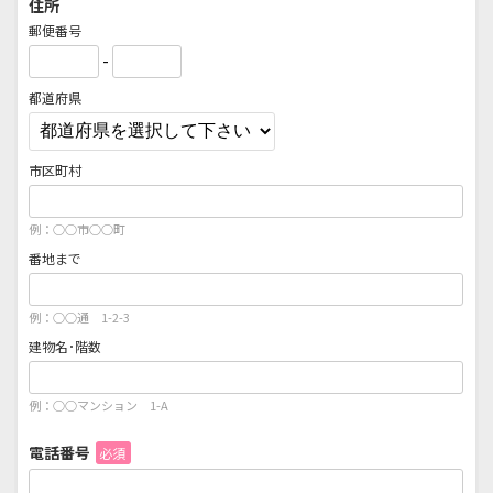
住所
郵便番号
-
都道府県
市区町村
例：○○市○○町
番地まで
例：○○通 1-2-3
建物名･階数
例：○○マンション 1-A
電話番号
必須