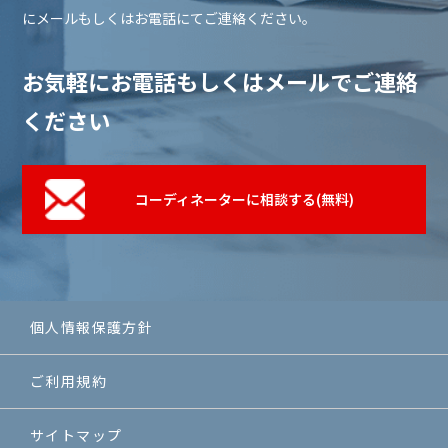
め、本ソフトウェアまたはサービスの利用者による使用ま
にメールもしくはお電話にてご連絡ください。
たは誤用に対する責任を一切負いません。この責任の制約
は、当社が、そのような損害の可能性について通告されて
いた場合であっても、それが保証、契約、故意または無意
お気軽にお電話もしくはメールでご連絡
識による不法行為、その他に基づいているかどうかによら
ず、直接、間接、付随、結果的、特殊、懲戒的および懲罰
ください
的損害賠償を回避するために適用されます。この責任の制
約は、損害が、第三者を介したものも含め、本ソフトウェ
アまたはサービスの使用または誤用および依存の結果であ
るか、本ソフトウェアまたはサービスを使用できないため
コーディネーターに相談する(無料)
か、本ソフトウェアまたはサービスの中断、一時停止、終
了のいずれかの結果かにかかわらず、適用されます。この
責任の制約は、権利侵害の防止方法による本質的目的の不
履行にかかわらず法律で許容された最大の範囲で適用され
ます。
禁止事項
個人情報保護方針
利用者は、建設コンタクトにおいて以下の行為をすること
はできません。
ご利用規約
・虚偽の情報を登録し、提供する行為
・第三者の著作権、商標権、プライバシー権、肖像権等す
べての法的権利を侵害する行為
サイトマップ
・犯罪的行為に結びつく行為