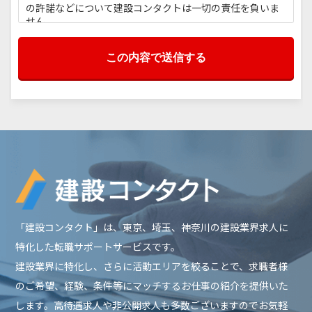
の許諾などについて建設コンタクトは一切の責任を負いま
せん。
利用規約の範囲
建設コンタクトの利用者は建設コンタクトの利用に関して
適用される、以下の利用規約を承認するものとします。
利用規約の変更
本利用規約は如何なる理由でも通知なしに変更する場合が
あります。
サービスの変更・停止
当社は、当サイトの全てまたは一部のサービスをいつで
も、変更または停止することができるものとします。サー
ビス変更・停止の際、当社はできうる限りの方法で、利用
者に対してその旨を事前に告知するものとします。但し、
「建設コンタクト」は、東京、埼玉、神奈川の建設業界求人に
天災などやむを得ぬ場合は事前に告知することなく、サー
ビスを変更・停止できるものとします。 サービスの変更ま
特化した転職サポートサービスです。
たは停止に伴い、利用者に損害が発生した場合、当社は一
建設業界に特化し、さらに活動エリアを絞ることで、求職者様
切の責任を負わないものとします。
のご希望、経験、条件等にマッチするお仕事の紹介を提供いた
責任の制約
します。高待遇求人や非公開求人も多数ございますのでお気軽
如何なる状況においても当社は、第三者を介したものも含